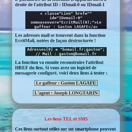
droite de l'attribut ID : IDmail-0 ou IDmail-1
< class="Lien" href=""
id="IDemail-0"
onmouseover="EcritMail(0);">Le
gaffeur : Gaston LAGAFE</a>
Les adresses mail se trouvent dans la fonction
EcritMail, notées de façon déstructurée !
Adresses[0] = "bomail.fr;gaston";
// Mail : gaston@bomail.fr
La fonction va ensuite reconstruire l'attribut
HREF du lien. Si vous avez un logiciel de
messagerie configuré, voici deux liens à tester :
Le gaffeur : Gaston LAGAFE
L'agent : Joseph LONGTARIN
Les liens TEL et SMS
Ces liens surtout utiles sur un smartphone peuvent