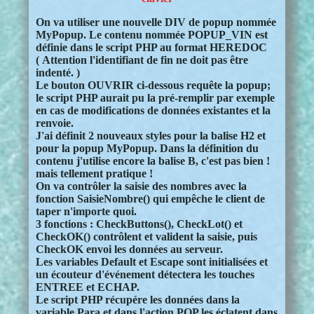
On va utiliser une nouvelle DIV de popup nommée
MyPopup. Le contenu nommée POPUP_VIN est
définie dans le script PHP au format HEREDOC
( Attention l'identifiant de fin ne doit pas être
indenté. )
Le bouton OUVRIR ci-dessous requête la popup;
le script PHP aurait pu la pré-remplir par exemple
en cas de modifications de données existantes et la
renvoie.
J'ai définit 2 nouveaux styles pour la balise H2 et
pour la popup MyPopup. Dans la définition du
contenu j'utilise encore la balise B, c'est pas bien !
mais tellement pratique !
On va contrôler la saisie des nombres avec la
fonction SaisieNombre() qui empêche le client de
taper n'importe quoi.
3 fonctions : CheckButtons(), CheckLot() et
CheckOK() contrôlent et valident la saisie, puis
CheckOK envoi les données au serveur.
Les variables Default et Escape sont initialisées et
un écouteur d'événement détectera les touches
ENTREE et ECHAP.
Le script PHP récupére les données dans la
variable Para et dans l'action POP les éclatent dans