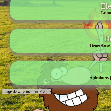
Éle
L
e bu
D
H
ome Assist
A
piculture,
Image de wirestock sur Freepik