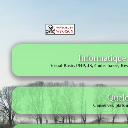
Informatique
V
isual Basic, PHP, JS, Codes barre, Ré
Quelq
C
onserves, plats an