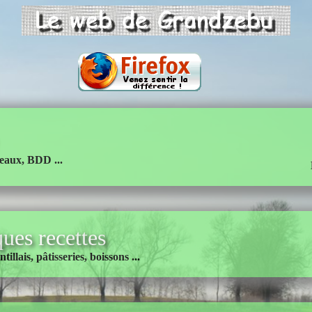
seaux, BDD ...
ues recettes
tillais, pâtisseries, boissons ...