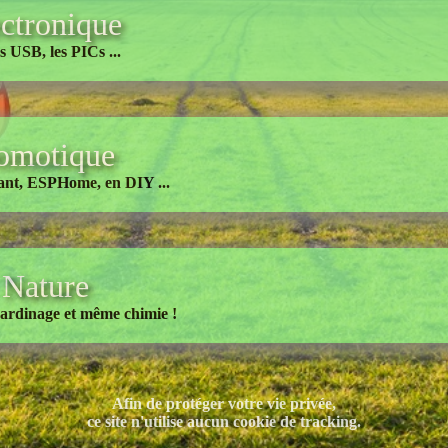
ctronique
s USB, les PICs ...
omotique
ant, ESPHome, en DIY ...
Nature
 jardinage et même chimie !
Afin de protéger votre vie privée,
ce site n'utilise aucun cookie de tracking.